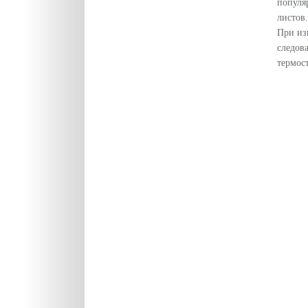
популя
листов
При из
следов
термос