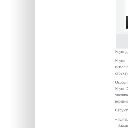
Коуш д
Коуши 
исполь
структ
Особен
Коуш D
увелич
воздей
Структу
– Кольц
– Зажи