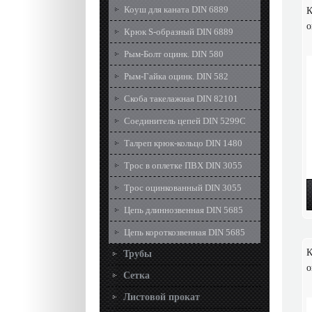
Коуш для каната DIN 6889
К
о
Крюк S-образный DIN 6889
Рым-Болт оцинк. DIN 580
Рым-Гайка оцинк. DIN 582
Скоба такелажная DIN 82101
Соединитель цепей DIN 5299C
Талреп крюк-кольцо DIN 1480
Трос в оплетке ПВХ DIN 3055
Трос оцинкованный DIN 3055
Цепь длиннозвенная DIN 5685
Цепь короткозвенная DIN 5685
К
Трубы
о
Сетка
Листовой прокат