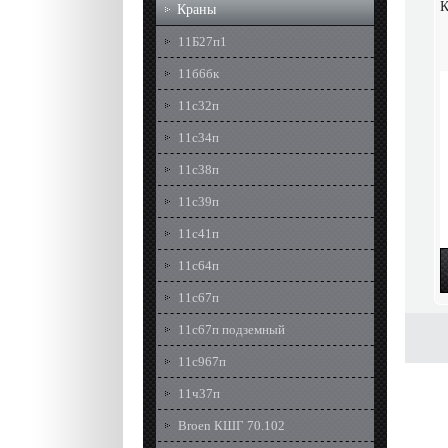
К
Краны
11Б27п1
11б6бк
11с32п
11с34п
11с38п
11с39п
11с41п
11с64п
11с67п
11с67п подземный
11с967п
11ч37п
Broen КШГ 70.102