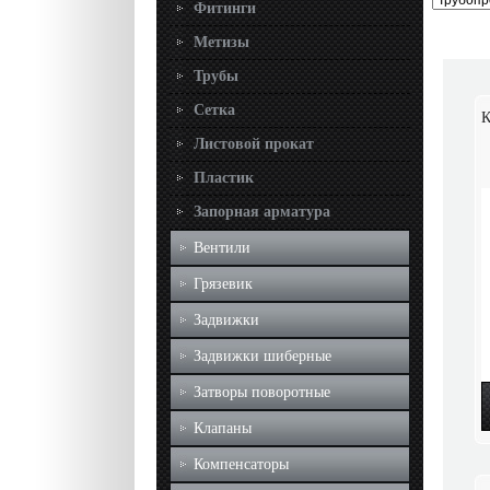
Фитинги
Метизы
Трубы
Сетка
К
Листовой прокат
Пластик
Запорная арматура
Вентили
Грязевик
Задвижки
Задвижки шиберные
Затворы поворотные
Клапаны
Компенсаторы