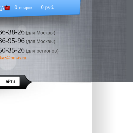
0
0 руб.
НА
товаров
66-38-26
(для Москвы)
36-95-96
(для Москвы)
50-35-26
(для регионов)
kaz@om-ts.ru