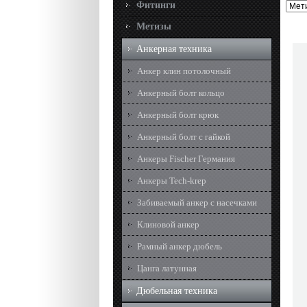
Фитинги
Метизы
Анкерная техника
Анкер клин потолочный
Анкерный болт кольцо
Анкерный болт крюк
Анкерный болт с гайкой
Анкеры Fisсher Германия
Анкеры Tech-krep
Забиваемый анкер с насечками
Клиновой анкер
Рамный анкер дюбель
Цанга латунная
Дюбельная техника