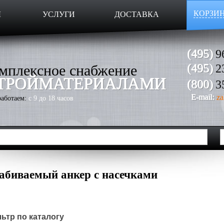
КОРЗИ
Ы
УСЛУГИ
ДОСТАВКА
(495)
9
мплексное снабжение
(495)
2
ТРОЙМАТЕРИАЛАМИ
(800)
3
E-mail:
za
аботаем:
с 9 до 18 часов
абиваемый анкер с насечками
ьтр по каталогу