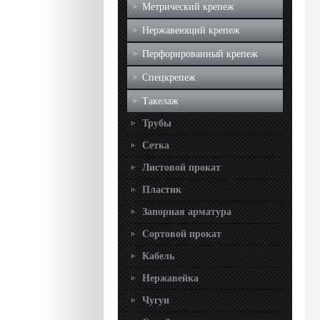
Метрический крепеж
Нержавеющий крепеж
Перфорированный крепеж
Спецкрепеж
Такелаж
Трубы
Сетка
Листовой прокат
Пластик
Запорная арматура
Сортовой прокат
Кабель
Нержавейка
Чугун