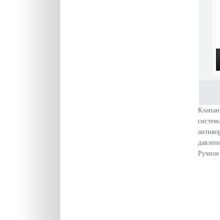
Клапан
систем
антико
давлен
Ручное