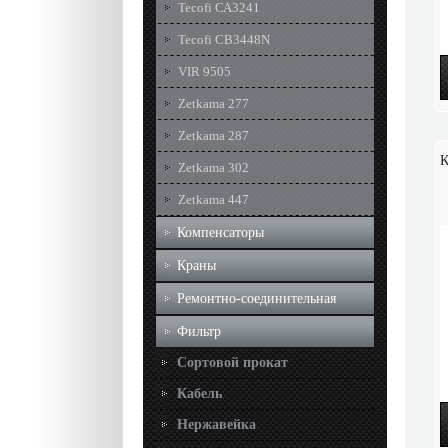
Tecofi СА3241
Tecofi СВ3448N
VIR 9505
Zetkama 277
Zetkama 287
К
Zetkama 302
Zetkama 447
Компенсаторы
Краны
Ремонтно-соединительная
Фильтр
Сортовой прокат
Кабель
Нержавейка