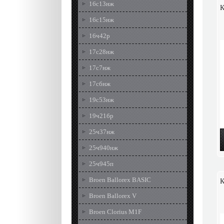
16с13нж
К
16с15нж
16ч42р
17с28нж
17с7нж
17сбнж
19с53нж
19ч21бр
25ч37нж
25ч940нж
25ч945п
Broen Ballorex BASIC
К
Broen Ballorex V
Broen Clorius M1F