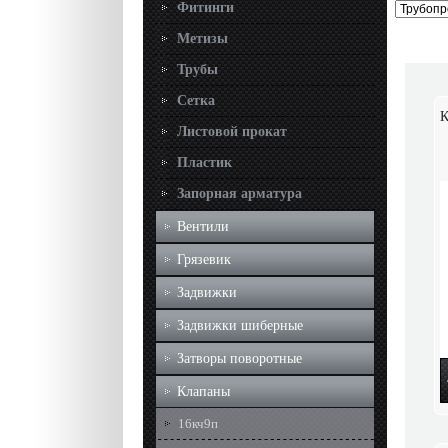
Фитинги
Метизы
Трубы
Сетка
К
Листовой прокат
Пластик
Запорная арматура
Вентили
Грязевик
Задвижки
Задвижки шиберные
Затворы поворотные
Клапаны
16кч9п