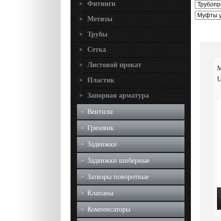
Фитинги
Метизы
Трубы
Сетка
Листовой прокат
М
U
Пластик
Запорная арматура
Вентили
Грязевик
Задвижки
Задвижки шиберные
Затворы поворотные
Клапаны
Компенсаторы