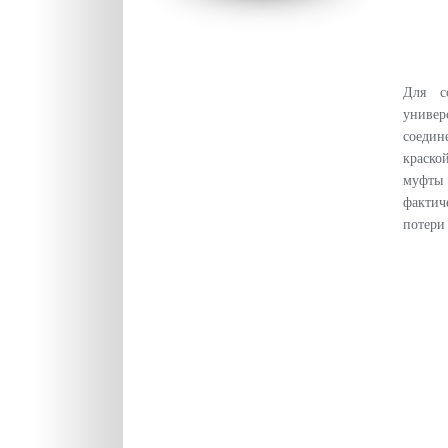
Для с
униве
соедин
краско
муфты
фактич
потери