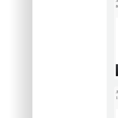
Л
8
Л
1