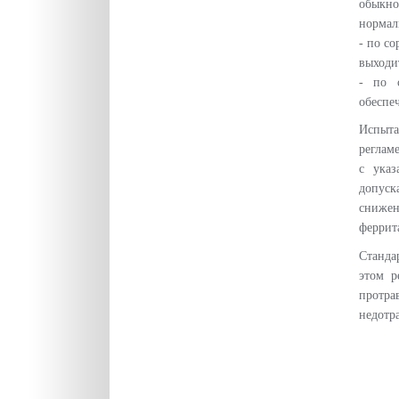
обыкно
нормал
- по с
выходи
- по с
обеспе
Испыта
реглам
с указ
допуск
снижен
феррит
Станда
этом р
протра
недотр