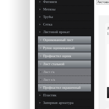
Фитинги
Метизы
Трубы
Сетка
Л
Листовой прокат
1
Оцинкованный лист
Рулон оцинкованный
Профнастил оцинк
Лист стальной
Лист г/к
Лист х/к
Профнастил окрашенный
Пластик
Запорная арматура