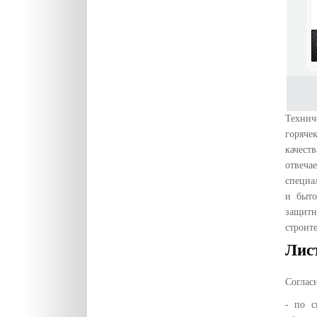
Технич
горяче
качест
отвеча
специа
и быто
защит
строит
Лис
Соглас
- по с