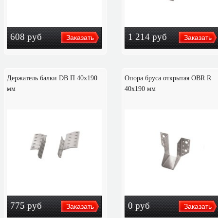
608
руб
1 214
руб
Держатель балки DB П 40x190
Опора бруса открытая OBR R
мм
40х190 мм
775
руб
0
руб