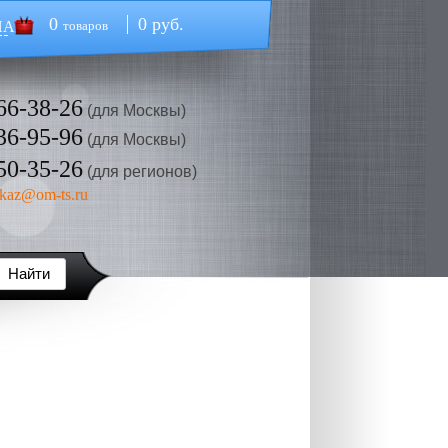
0
0 руб.
НА
товаров
66-38-26
(для Москвы)
36-95-96
(для Москвы)
50-35-26
(для регионов)
kaz@om-ts.ru