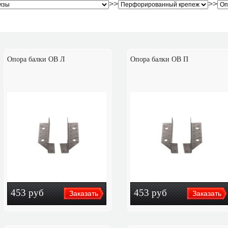
>>
>>
Опора балки OB Л
Опора балки OB П
453
руб
453
руб