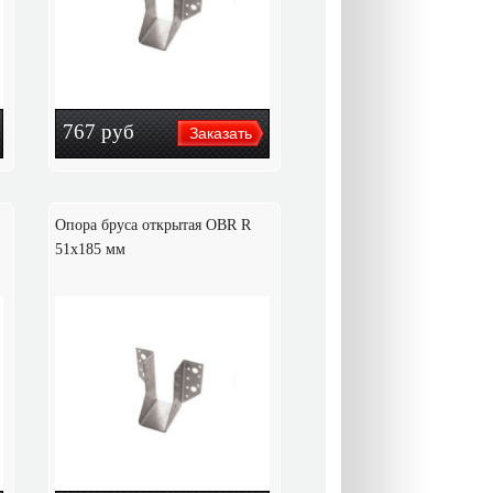
767
руб
Опора бруса открытая OBR R
51x185 мм