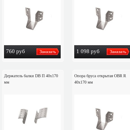
760
руб
1 098
руб
Держатель балки DB П 40x170
Опора бруса открытая OBR R
мм
40х170 мм