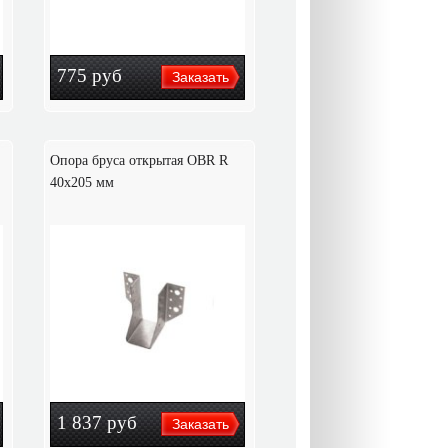
775
руб
Опора бруса открытая OBR R
40х205 мм
1 837
руб