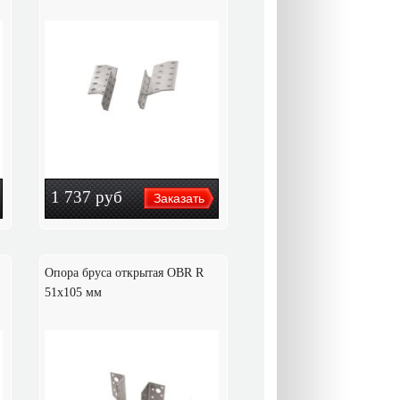
1 737
руб
Опора бруса открытая OBR R
51x105 мм