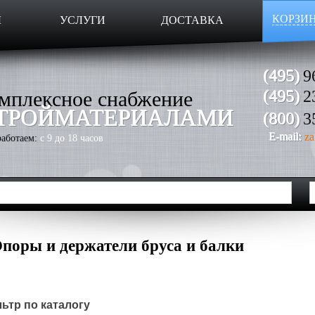
КОРЗИ
Ы
УСЛУГИ
ДОСТАВКА
(495)
9
мплексное снабжение
(495)
2
ТРОЙМАТЕРИАЛАМИ
(800)
3
E-mail:
za
аботаем:
с 9 до 18 часов
поры и держатели бруса и балки
ьтр по каталогу