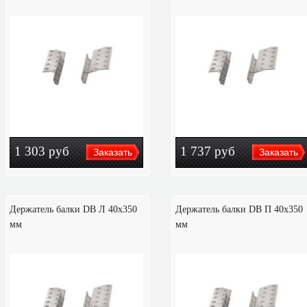
1 303
руб
1 737
руб
Держатель балки DB Л 40x350
Держатель балки DB П 40x350
мм
мм