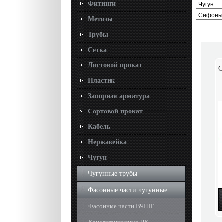
Фитинги
Метизы
Трубы
Сетка
Листовой прокат
С
Пластик
Запорная арматура
Сортовой прокат
Кабель
Нержавейка
Чугун
Чугунные трубы
Фасонные части чугунные
Фасонные части ВЧШГ
Канализационные ЧК