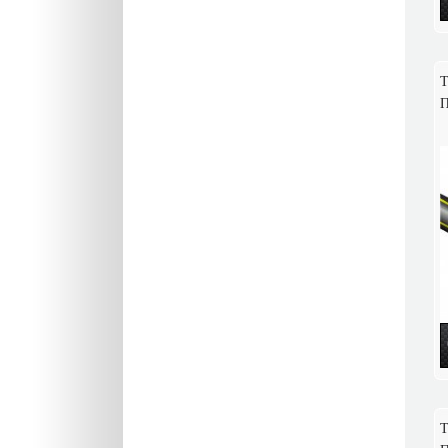
Т
П
Т