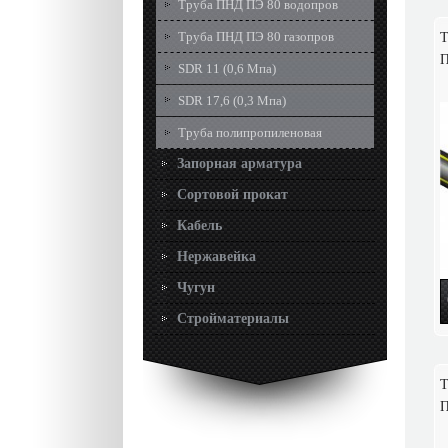
Труба ПНД ПЭ 80 водопров
Труба ПНД ПЭ 80 газопров
Т
П
SDR 11 (0,6 Мпа)
SDR 17,6 (0,3 Мпа)
Труба полипропиленовая
Запорная арматура
Сортовой прокат
Кабель
Нержавейка
Чугун
Стройматериалы
Т
П