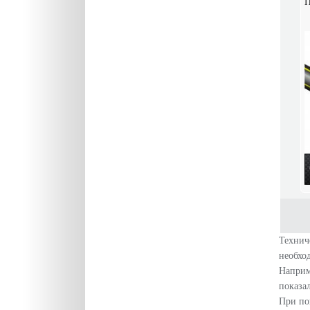
П
Технич
необхо
Наприм
показа
При по