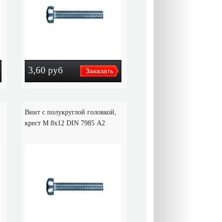
3,60
руб
Винт с полукруглой головкой,
крест M 8х12 DIN 7985 А2