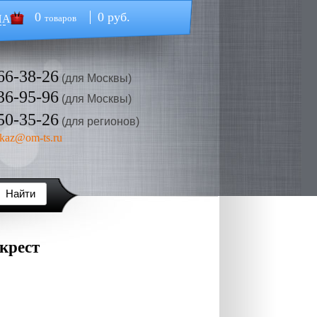
0
0 руб.
НА
товаров
66-38-26
(для Москвы)
36-95-96
(для Москвы)
50-35-26
(для регионов)
kaz@om-ts.ru
крест