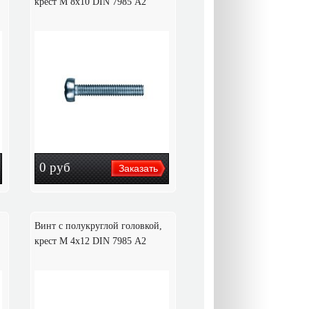
крест M 8х10 DIN 7985 А2
0
руб
Винт с полукруглой головкой,
крест M 4х12 DIN 7985 А2