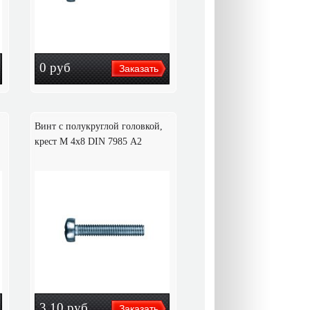
0
руб
Винт с полукруглой головкой,
крест M 4х8 DIN 7985 А2
3,10
руб