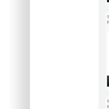
Т
П
Т
П