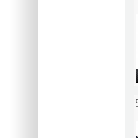
П
Т
П