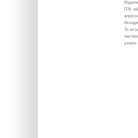
Издели
ПЭ) об
агресс
Исходя
То ест
частно
узнать