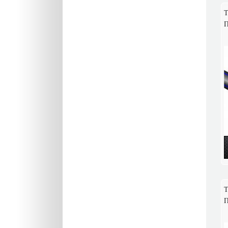
Т
П
Т
П