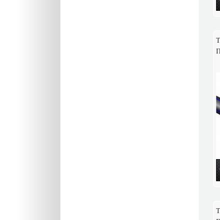
Т
П
Т