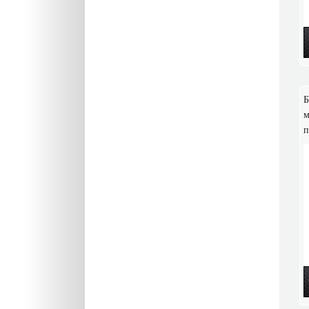
Б
м
п