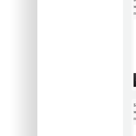
м
п
Б
м
п