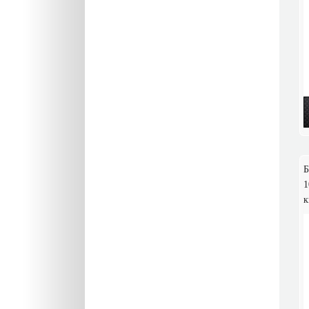
Б
1
к