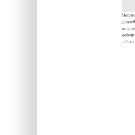
Метрич
детале
многие
мебели
работы