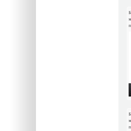
Б
м
п
Б
м
п