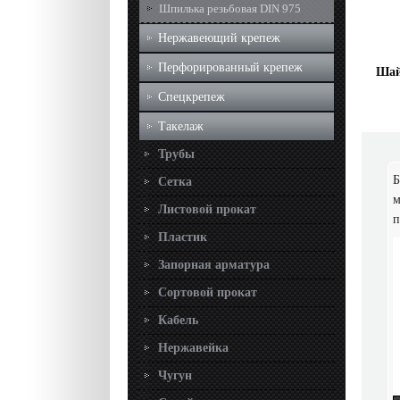
Шпилька резьбовая DIN 975
Нержавеющий крепеж
Перфорированный крепеж
Шай
Спецкрепеж
Такелаж
Трубы
Б
Сетка
м
Листовой прокат
п
Пластик
Запорная арматура
Сортовой прокат
Кабель
Нержавейка
Чугун