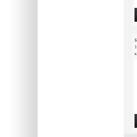
Б
1
к