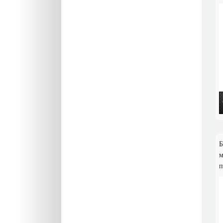
Б
м
п