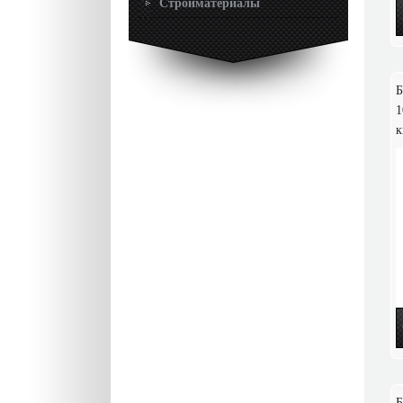
Стройматериалы
Б
1
к
Б