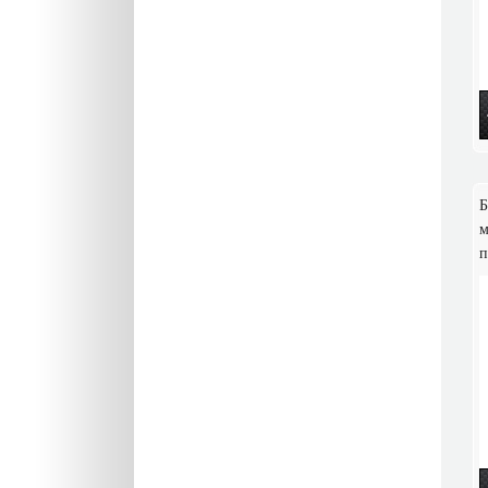
Б
м
п