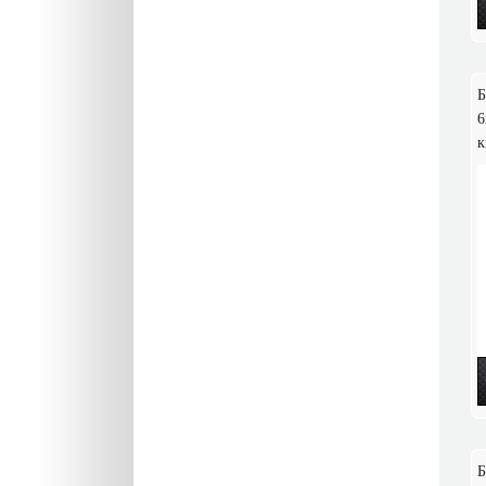
Б
6
к
Б