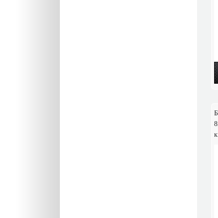
Б
8
к