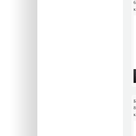
6
к
Б
8
к