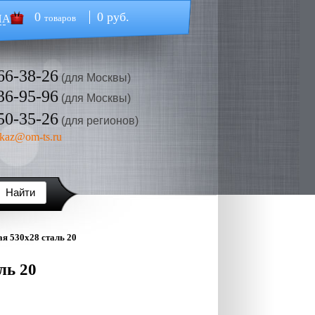
0
0 руб.
НА
товаров
66-38-26
(для Москвы)
36-95-96
(для Москвы)
50-35-26
(для регионов)
kaz@om-ts.ru
я 530х28 сталь 20
ль 20