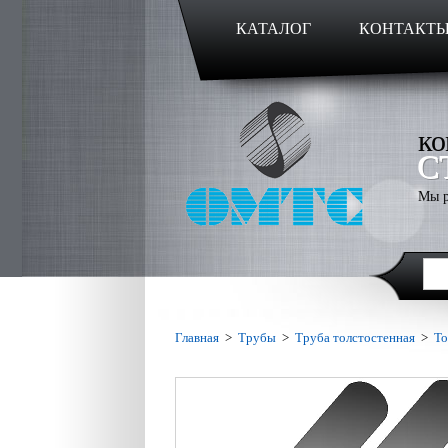
КАТАЛОГ
КОНТАКТ
ко
С
Мы р
Главная
>
Трубы
>
Труба толстостенная
>
То