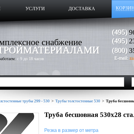
КОРЗИ
Ы
УСЛУГИ
ДОСТАВКА
(495)
9
мплексное снабжение
(495)
2
ТРОЙМАТЕРИАЛАМИ
(800)
3
E-mail:
za
аботаем:
с 9 до 18 часов
лстостенные трубы 299 - 530
>
Трубы толстостенные 530
>
Труба бесшовна
Труба бесшовная 530х28 ста
Резка в размер от метра