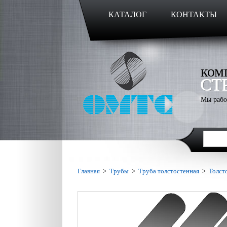
КАТАЛОГ
КОНТАКТЫ
ком
СТ
Мы рабо
Главная
>
Трубы
>
Труба толстостенная
>
Толст