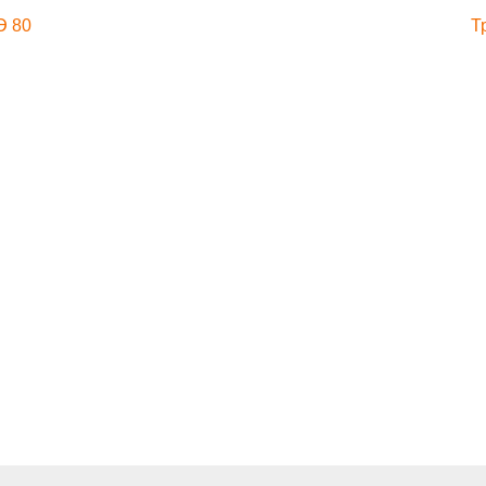
Э 80
Т