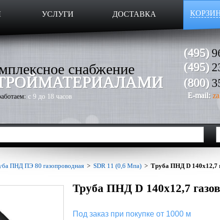
КОРЗИ
Ы
УСЛУГИ
ДОСТАВКА
(495)
9
мплексное снабжение
(495)
2
ТРОЙМАТЕРИАЛАМИ
(800)
3
E-mail:
za
аботаем:
с 9 до 18 часов
уба ПНД ПЭ 80 газопроводная
>
SDR 11 (0,6 Мпа)
>
Труба ПНД D 140х12,7 
Труба ПНД D 140х12,7 газо
Под заказ при покупке от 1000 м