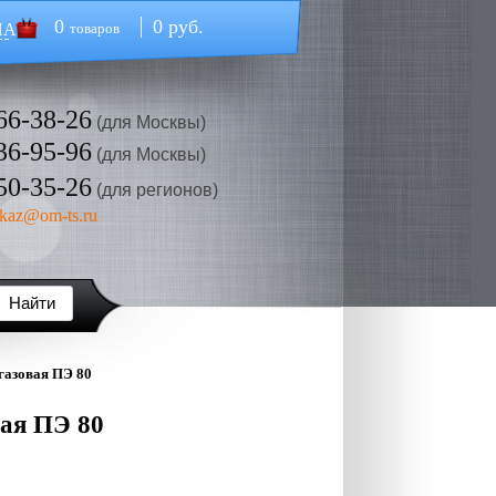
0
0 руб.
НА
товаров
66-38-26
(для Москвы)
36-95-96
(для Москвы)
50-35-26
(для регионов)
kaz@om-ts.ru
газовая ПЭ 80
вая ПЭ 80