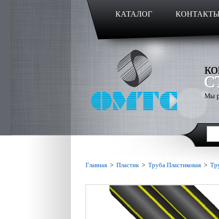
КАТАЛОГ
КОНТАКТ
ко
С
Мы р
Главная
>
Пластик
>
Труба Пластиковая
>
Тр