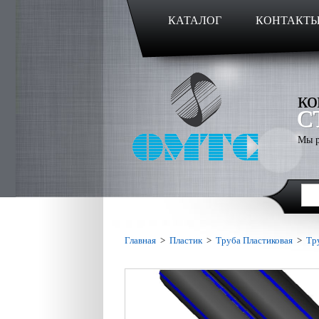
КАТАЛОГ
КОНТАКТ
ко
С
Мы р
Главная
>
Пластик
>
Труба Пластиковая
>
Тр