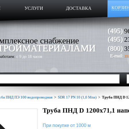
КОРЗИ
Ы
УСЛУГИ
ДОСТАВКА
(495)
9
мплексное снабжение
(495)
2
ТРОЙМАТЕРИАЛАМИ
(800)
3
E-mail:
za
аботаем:
с 9 до 18 часов
уба ПНД ПЭ 100 водопроводная
>
SDR 17 PN 10 (1,0 Мпа)
>
Труба ПНД D 12
Труба ПНД D 1200х71,1 нап
При покупке от 1000 м