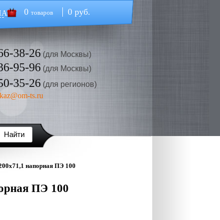
0
0 руб.
НА
товаров
66-38-26
(для Москвы)
36-95-96
(для Москвы)
50-35-26
(для регионов)
kaz@om-ts.ru
00х71,1 напорная ПЭ 100
орная ПЭ 100