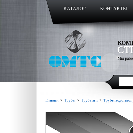
КАТАЛОГ
КОНТАКТЫ
ком
СТ
Мы рабо
Главная
>
Трубы
>
Труба вгп
>
Трубы водогазоп