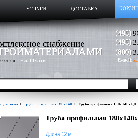
КОРЗИ
Ы
УСЛУГИ
ДОСТАВКА
(495)
9
мплексное снабжение
(495)
2
ТРОЙМАТЕРИАЛАМИ
(800)
3
E-mail:
za
аботаем:
с 9 до 18 часов
оугольная
>
Труба профильная 180х140
>
Труба профильная 180х140х6,0
Труба профильная 180х140х
Длина 12 м.