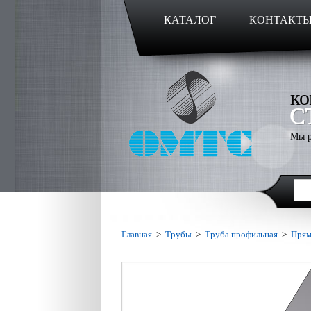
КАТАЛОГ
КОНТАКТ
ко
С
Мы р
Главная
>
Трубы
>
Труба профильная
>
Прям