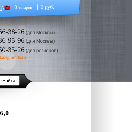
0
0 руб.
НА
товаров
66-38-26
(для Москвы)
36-95-96
(для Москвы)
50-35-26
(для регионов)
kaz@om-ts.ru
6,0