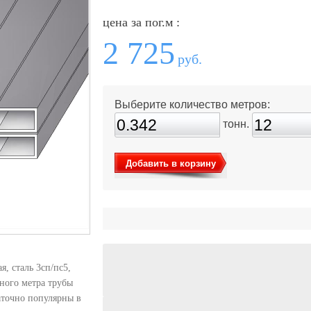
цена за пог.м :
2 725
руб.
Выберите количество метров:
тонн.
Добавить в корзину
, сталь 3сп/пс5,
ного метра трубы
аточно популярны в