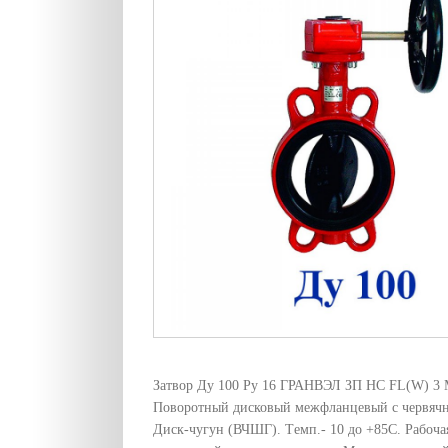
Затвор Ду 100 Ру 16 ГРАНВЭЛ ЗП НС FL(W) 3
Поворотный дисковый межфланцевый с червячн
Диск-чугун (ВЧШГ). Tемп.- 10 до +85C. Рабочая