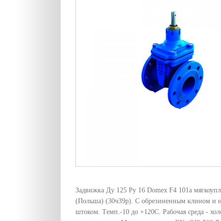
Задвижка Ду 125 Pу 16 Domex F4 101a мягкоуп
(Польша) (30ч39р). С обрезиненным клином и
штоком. Tемп.-10 до +120C. Рабочая среда - хол