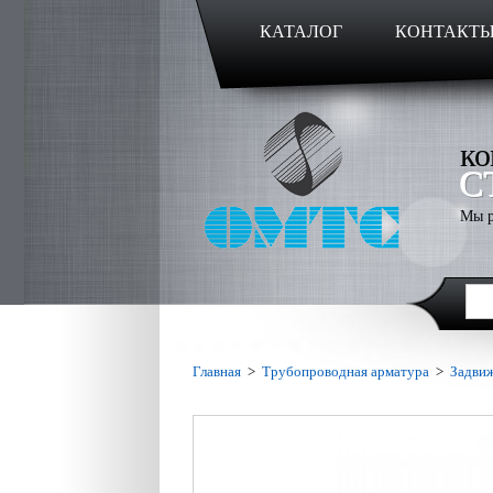
КАТАЛОГ
КОНТАКТ
ко
С
Мы р
Главная
>
Трубопроводная арматура
>
Задви