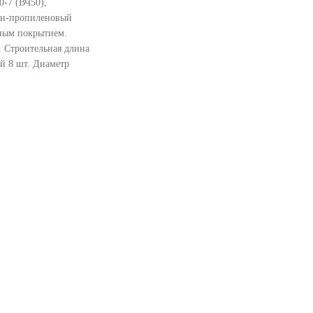
0-7 (ВЧ50),
ен-пропиленовый
дным покрытием.
. Строительная длина
ий 8 шт. Диаметр