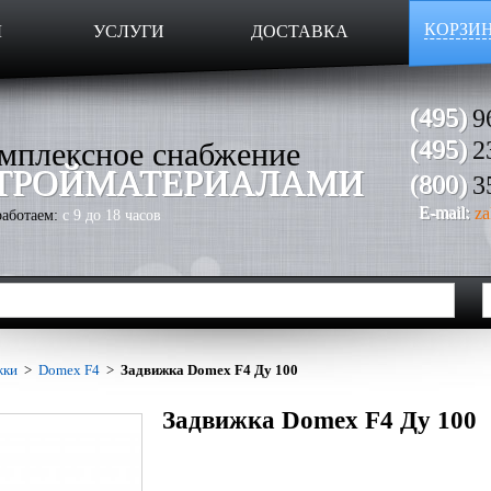
КОРЗИ
Ы
УСЛУГИ
ДОСТАВКА
(495)
9
мплексное снабжение
(495)
2
ТРОЙМАТЕРИАЛАМИ
(800)
3
E-mail:
za
аботаем:
с 9 до 18 часов
жки
>
Domex F4
>
Задвижка Domex F4 Ду 100
Задвижка Domex F4 Ду 100