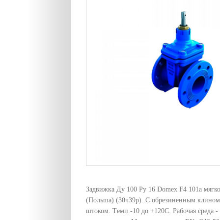
Задвижка Ду 100 Pу 16 Domex F4 101a мяг
(Польша) (30ч39р). С обрезиненным клино
штоком. Tемп.-10 до +120C. Рабочая среда -