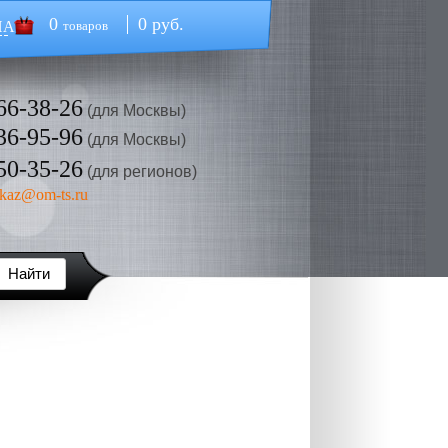
0
0 руб.
НА
товаров
66-38-26
(для Москвы)
36-95-96
(для Москвы)
50-35-26
(для регионов)
kaz@om-ts.ru