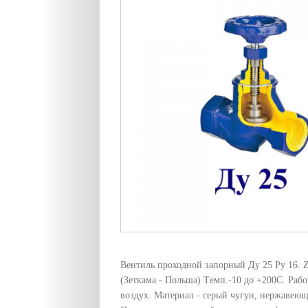
Вентиль проходной запорный Ду 25 Pу 16. 
(Зеткама - Польша) Tемп.-10 до +200C. Рабоч
воздух. Материал - серый чугун, нержавеюща