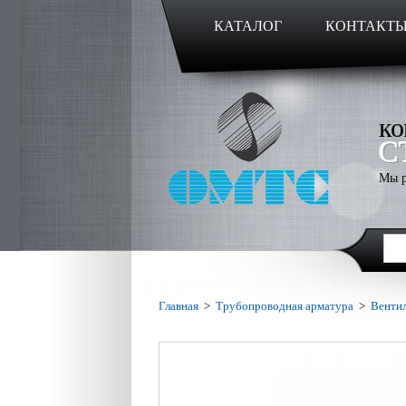
КАТАЛОГ
КОНТАКТ
ко
С
Мы р
Главная
>
Трубопроводная арматура
>
Венти