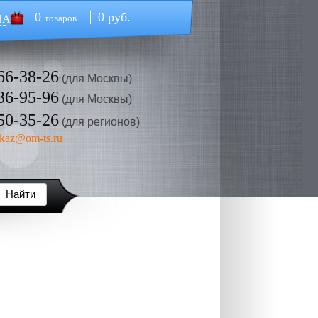
0
0 руб.
НА
товаров
66-38-26
(для Москвы)
36-95-96
(для Москвы)
50-35-26
(для регионов)
kaz@om-ts.ru