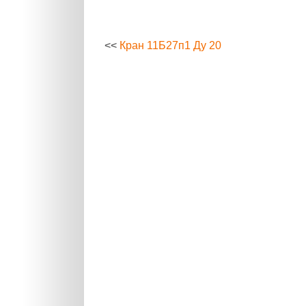
<<
Кран 11Б27п1 Ду 20