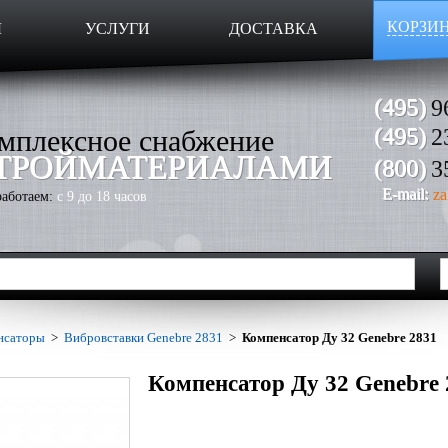
КОРЗИ
Ы
УСЛУГИ
ДОСТАВКА
(495)
9
мплексное снабжение
(495)
2
ТРОЙМАТЕРИАЛАМИ
(800)
3
E-mail:
za
аботаем:
с 9 до 18 часов
нсаторы
>
Вибровставки Genebre 2831
>
Компенсатор Ду 32 Genebre 2831
Компенсатор Ду 32 Genebre 