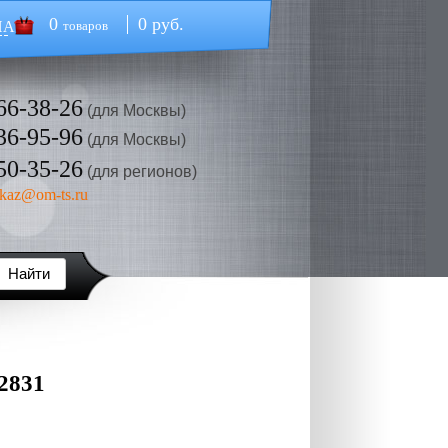
0
0 руб.
НА
товаров
66-38-26
(для Москвы)
36-95-96
(для Москвы)
50-35-26
(для регионов)
kaz@om-ts.ru
2831