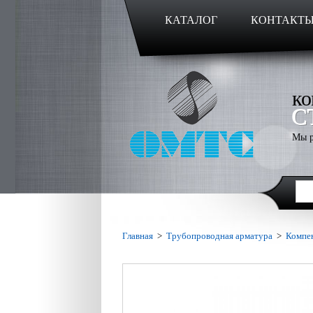
КАТАЛОГ
КОНТАКТ
ко
С
Мы р
Главная
>
Трубопроводная арматура
>
Компе