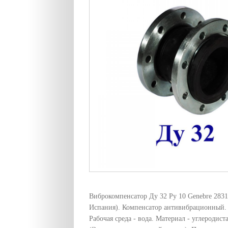
Виброкомпенсатор Ду 32 Ру 10 Genebre 2831
Испания). Компенсатор антивибрационный. 
Рабочая среда - вода. Материал - углеродис