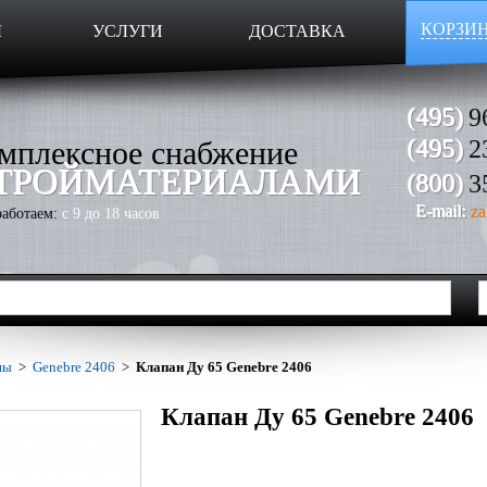
КОРЗИ
Ы
УСЛУГИ
ДОСТАВКА
(495)
9
мплексное снабжение
(495)
2
ТРОЙМАТЕРИАЛАМИ
(800)
3
E-mail:
za
аботаем:
с 9 до 18 часов
ны
>
Genebre 2406
>
Клапан Ду 65 Genebre 2406
Клапан Ду 65 Genebre 2406