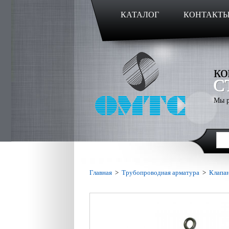
КАТАЛОГ
КОНТАКТ
ко
С
Мы р
Главная
>
Трубопроводная арматура
>
Клапа