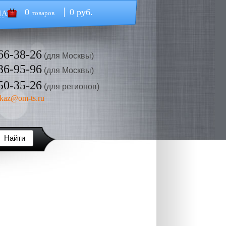
0
0 руб.
НА
товаров
66-38-26
(для Москвы)
36-95-96
(для Москвы)
50-35-26
(для регионов)
kaz@om-ts.ru