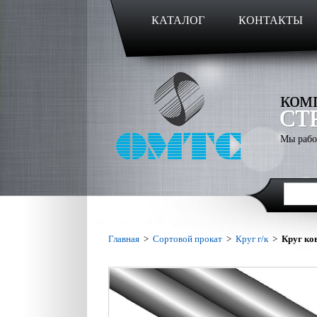
КАТАЛОГ
КОНТАКТЫ
ком
СТ
Мы рабо
Главная
>
Сортовой прокат
>
Круг г/к
>
Круг ко