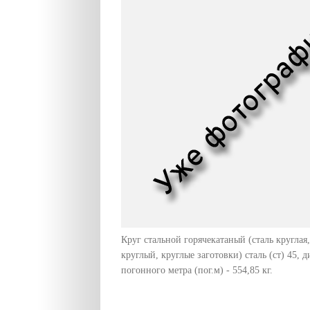
Круг стальной горячекатаный (сталь круглая,
круглый, круглые заготовки) сталь (ст) 45, 
погонного метра (пог.м) - 554,85 кг.