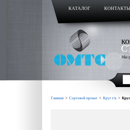
КАТАЛОГ
КОНТАКТ
ко
С
Мы р
Главная
>
Сортовой прокат
>
Круг г/к
>
Круг