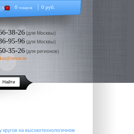
0
0 руб.
НА
товаров
66-38-26
(для Москвы)
36-95-96
(для Москвы)
50-35-26
(для регионов)
kaz@om-ts.ru
у кругов на высокотехнологичном