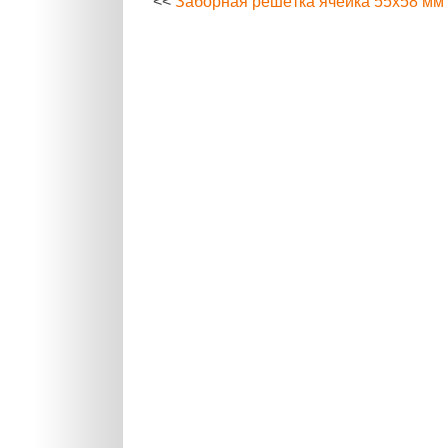
<<
Заборная решётка ячейка 55х58 мм