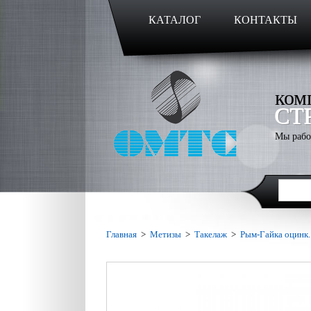
КАТАЛОГ
КОНТАКТЫ
ком
СТ
Мы рабо
Главная
>
Метизы
>
Такелаж
>
Рым-Гайка оцинк.