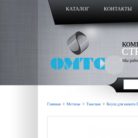
КАТАЛОГ
КОНТАКТЫ
ком
СТ
Мы рабо
Главная
>
Метизы
>
Такелаж
>
Коуш для каната 