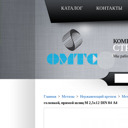
КАТАЛОГ
КОНТАКТЫ
ком
СТ
Мы рабо
Главная
>
Метизы
>
Нержавеющий крепеж
>
Мет
головкой, прямой шлиц M 2,5х12 DIN 84 А4