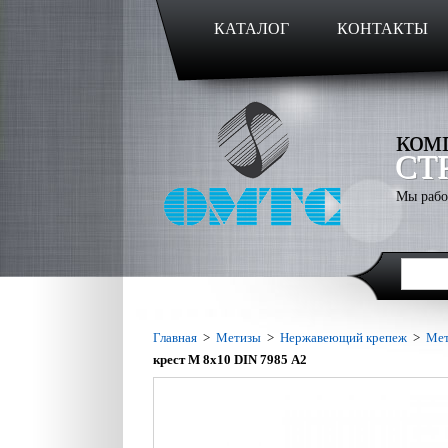
КАТАЛОГ
КОНТАКТЫ
ком
СТ
Мы рабо
Главная
>
Метизы
>
Нержавеющий крепеж
>
Мет
крест M 8х10 DIN 7985 А2