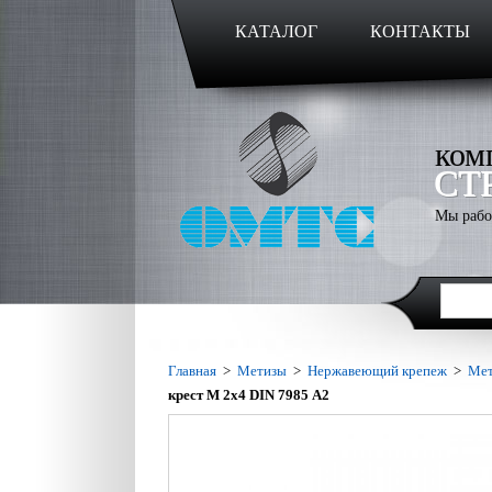
КАТАЛОГ
КОНТАКТЫ
ком
СТ
Мы рабо
Главная
>
Метизы
>
Нержавеющий крепеж
>
Мет
крест M 2х4 DIN 7985 А2