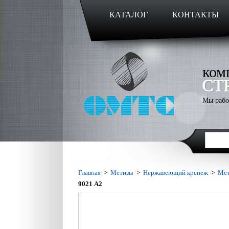
КАТАЛОГ
КОНТАКТЫ
ком
СТ
Мы рабо
Главная
>
Метизы
>
Нержавеющий крепеж
>
Мет
9021 А2