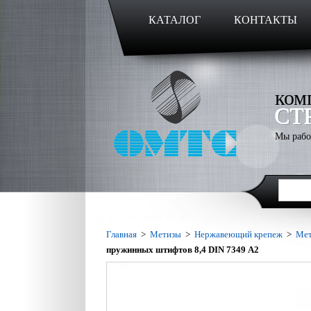
КАТАЛОГ
КОНТАКТЫ
ком
СТ
Мы рабо
Главная
>
Метизы
>
Нержавеющий крепеж
>
Мет
пружинных штифтов 8,4 DIN 7349 А2