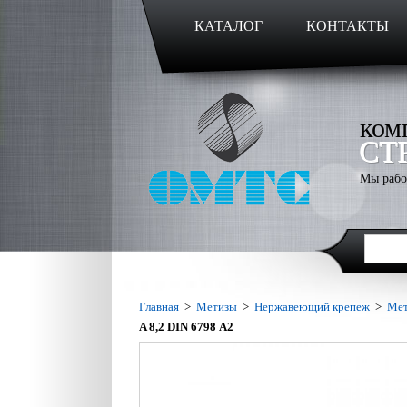
КАТАЛОГ
КОНТАКТЫ
ком
СТ
Мы рабо
Главная
>
Метизы
>
Нержавеющий крепеж
>
Мет
A 8,2 DIN 6798 А2