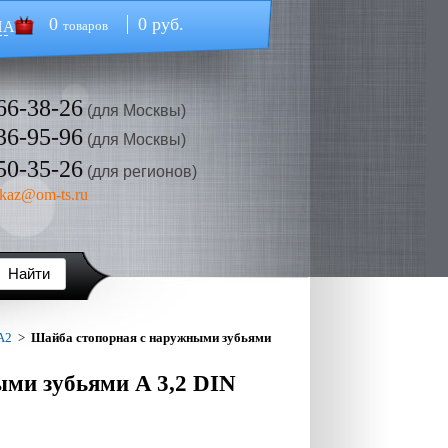
0
0 руб.
НА
товаров
66-38-26
(для Москвы)
36-95-96
(для Москвы)
50-35-26
(для регионов)
kaz@om-ts.ru
А2
>
Шайба стопорная с наружными зубьями
ми зубьями A 3,2 DIN