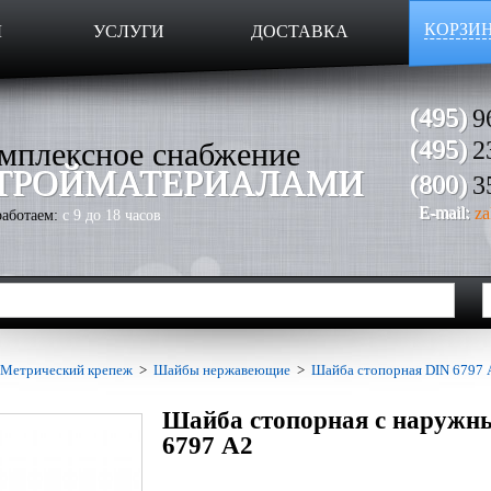
КОРЗИ
Ы
УСЛУГИ
ДОСТАВКА
(495)
9
мплексное снабжение
(495)
2
ТРОЙМАТЕРИАЛАМИ
(800)
3
E-mail:
za
аботаем:
с 9 до 18 часов
Метрический крепеж
>
Шайбы нержавеющие
>
Шайба стопорная DIN 6797 
Шайба стопорная с наружны
6797 А2