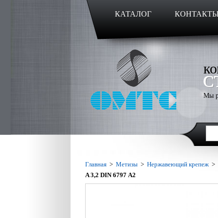
КАТАЛОГ
КОНТАКТ
ко
С
Мы р
Главная
>
Метизы
>
Нержавеющий крепеж
>
A 3,2 DIN 6797 А2