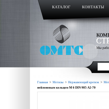
КАТАЛОГ
КОНТАКТЫ
ком
СТ
Мы рабо
Главная
>
Метизы
>
Нержавеющий крепеж
>
Мет
нейлоновым кольцом M 6 DIN 985 А2-70