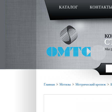
КАТАЛОГ
КОНТАКТ
ко
С
Мы р
Главная
>
Метизы
>
Метрический крепеж
>