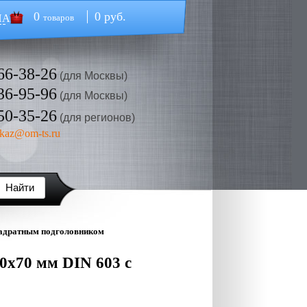
0
0 руб.
НА
товаров
66-38-26
(для Москвы)
36-95-96
(для Москвы)
50-35-26
(для регионов)
kaz@om-ts.ru
вадратным подголовником
0х70 мм DIN 603 с