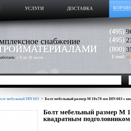
КОРЗИ
Ы
УСЛУГИ
ДОСТАВКА
(495)
9
мплексное снабжение
(495)
2
ТРОЙМАТЕРИАЛАМИ
(800)
3
E-mail:
za
аботаем:
с 9 до 18 часов
Болт мебельный DIN 603
>
Болт мебельный размер М 10х70 мм DIN 603 с к
Болт мебельный размер М 1
квадратным подголовником