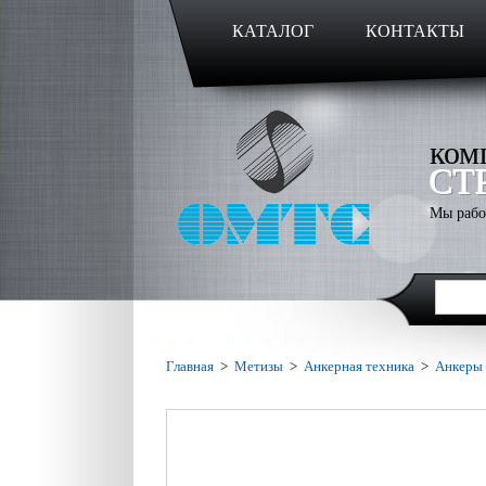
КАТАЛОГ
КОНТАКТЫ
ком
СТ
Мы рабо
Главная
>
Метизы
>
Анкерная техника
>
Анкеры 