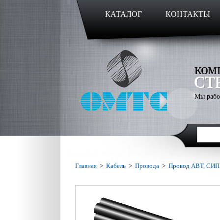
КАТАЛОГ
КОНТАКТЫ
ком
СТ
Мы рабо
Главная
>
Кабель
>
Провода
>
Провод АВТ, СИП