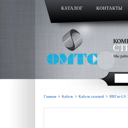
КАТАЛОГ
КОНТАКТЫ
ком
СТ
Мы рабо
Главная
>
Кабель
>
Кабель силовой
>
ВВГнг-LS