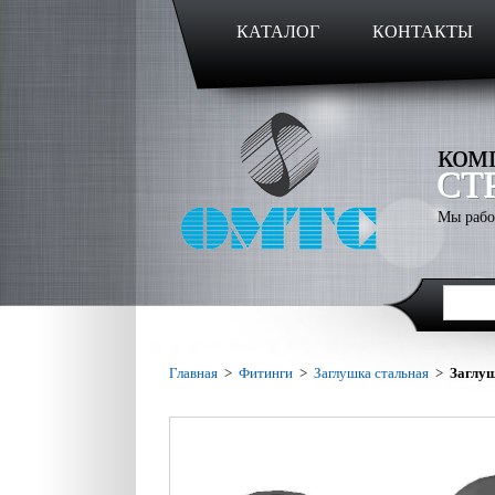
КАТАЛОГ
КОНТАКТЫ
ком
СТ
Мы рабо
Главная
>
Фитинги
>
Заглушка стальная
>
Заглуш