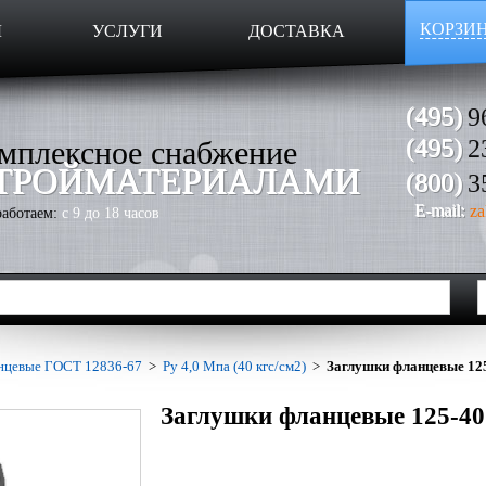
КОРЗИ
Ы
УСЛУГИ
ДОСТАВКА
(495)
9
мплексное снабжение
(495)
2
ТРОЙМАТЕРИАЛАМИ
(800)
3
E-mail:
za
аботаем:
с 9 до 18 часов
нцевые ГОСТ 12836-67
>
Ру 4,0 Мпа (40 кгс/см2)
>
Заглушки фланцевые 12
Заглушки фланцевые 125-40