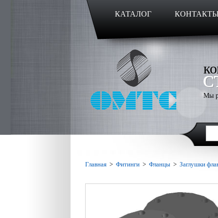
КАТАЛОГ
КОНТАКТ
ко
С
Мы р
Главная
>
Фитинги
>
Фланцы
>
Заглушки фла