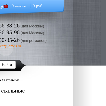
0
0 руб.
НА
товаров
66-38-26
(для Москвы)
36-95-96
(для Москвы)
50-35-26
(для регионов)
kaz@om-ts.ru
5-40 стальные
 стальные