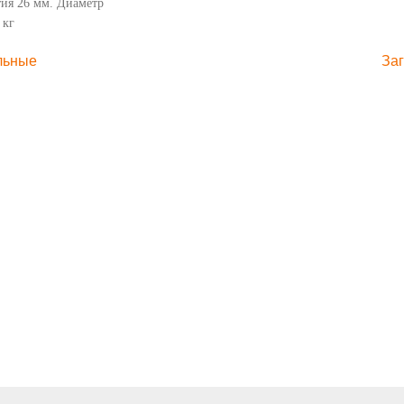
тия 26 мм. Диаметр
 кг
льные
За