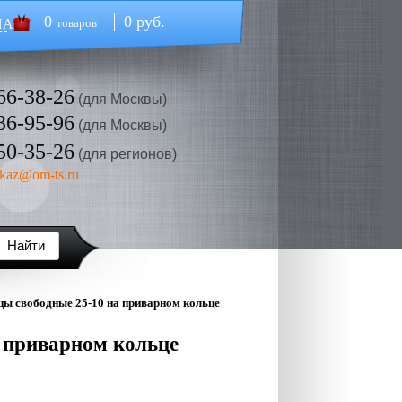
0
0 руб.
НА
товаров
66-38-26
(для Москвы)
36-95-96
(для Москвы)
50-35-26
(для регионов)
kaz@om-ts.ru
ы свободные 25-10 на приварном кольце
 приварном кольце