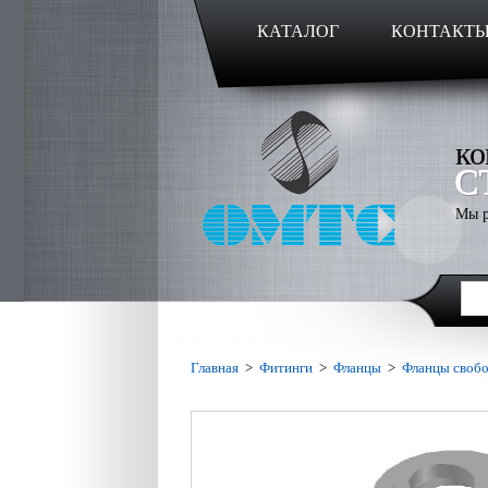
КАТАЛОГ
КОНТАКТ
ко
С
Мы р
Главная
>
Фитинги
>
Фланцы
>
Фланцы свобо