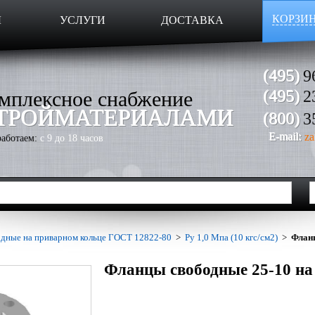
КОРЗИ
Ы
УСЛУГИ
ДОСТАВКА
(495)
9
мплексное снабжение
(495)
2
ТРОЙМАТЕРИАЛАМИ
(800)
3
E-mail:
za
аботаем:
с 9 до 18 часов
дные на приварном кольце ГОСТ 12822-80
>
Ру 1,0 Мпа (10 кгс/см2)
>
Фланц
Фланцы свободные 25-10 на