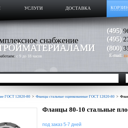
КОРЗИ
Ы
УСЛУГИ
ДОСТАВКА
(495)
9
мплексное снабжение
(495)
2
ТРОЙМАТЕРИАЛАМИ
(800)
3
E-mail:
za
аботаем:
с 9 до 18 часов
кие ГОСТ 12820-80
>
Фланцы стальные оцинкованные ГОСТ 12820-80
>
Флан
Фланцы 80-10 стальные пло
под заказ 5-7 дней