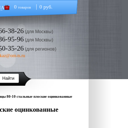
0
0 руб.
НА
товаров
66-38-26
(для Москвы)
36-95-96
(для Москвы)
50-35-26
(для регионов)
kaz@om-ts.ru
цы 80-10 стальные плоские оцинкованные
ские оцинкованные