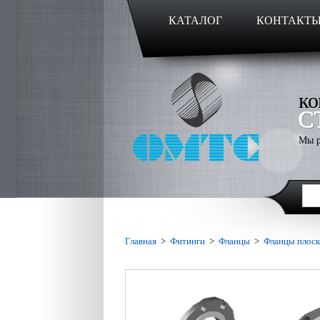
КАТАЛОГ
КОНТАКТ
ко
С
Мы р
Главная
>
Фитинги
>
Фланцы
>
Фланцы плос